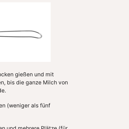
ocken gießen und mit
n, bis die ganze Milch von
de.
n (weniger als fünf
en und mehrere Plätze (für