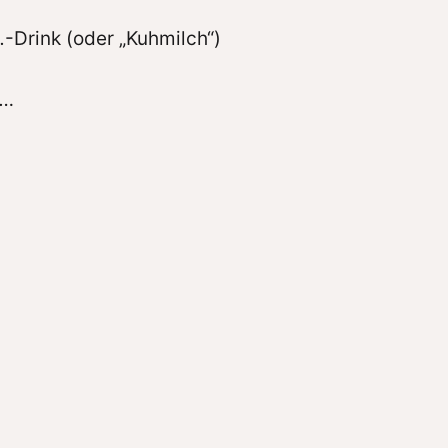
…-Drink (oder „Kuhmilch“)
 …