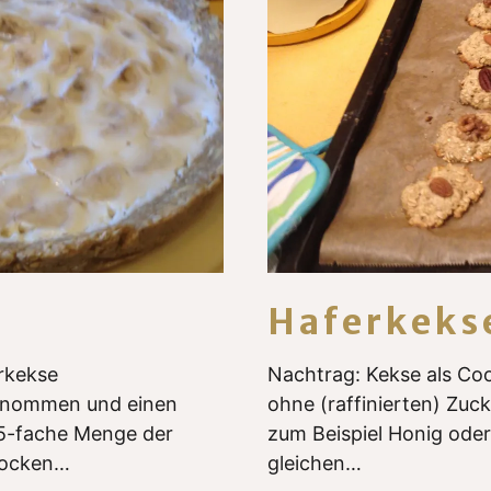
Haferkeks
rkekse
Nachtrag: Kekse als Co
genommen und einen
ohne (raffinierten) Zuc
,5-fache Menge der
zum Beispiel Honig oder
flocken…
gleichen…